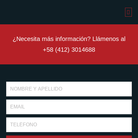
Ir
al
Me
contenido
Telefonía Satelital
Rastreo Satelital
Mi Detelsat
¿Necesita más información? Llámenos al
+58 (412) 3014688
Full
Name
Email
Phone