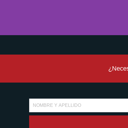
¿Neces
Full
Name