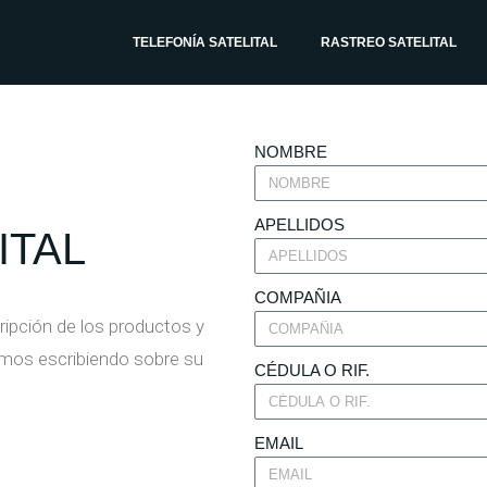
TELEFONÍA SATELITAL
RASTREO SATELITAL
NOMBRE
APELLIDOS
ITAL
COMPAÑIA
ripción de los productos y
remos escribiendo sobre su
CÉDULA O RIF.
EMAIL